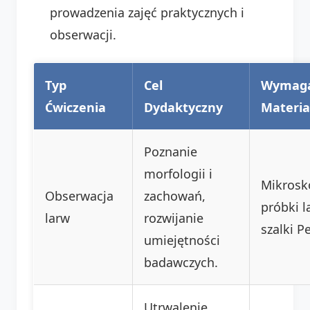
prowadzenia zajęć praktycznych i
obserwacji.
Typ
Cel
Wymag
Ćwiczenia
Dydaktyczny
Materia
Poznanie
morfologii i
Mikrosk
Obserwacja
zachowań,
próbki l
larw
rozwijanie
szalki P
umiejętności
badawczych.
Utrwalenie