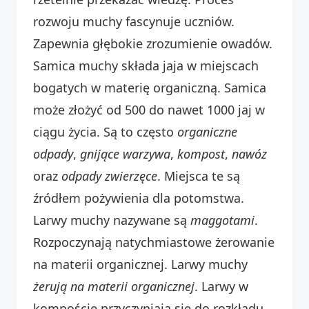
rozwoju muchy fascynuje uczniów.
Zapewnia głębokie zrozumienie owadów.
Samica muchy składa jaja w miejscach
bogatych w materię organiczną. Samica
może złożyć od 500 do nawet 1000 jaj w
ciągu życia. Są to często
organiczne
odpady
,
gnijące warzywa
,
kompost
,
nawóz
oraz
odpady zwierzęce
. Miejsca te są
źródłem pożywienia dla potomstwa.
Larwy muchy nazywane są
maggotami
.
Rozpoczynają natychmiastowe żerowanie
na materii organicznej. Larwy muchy
żerują
na
materii organicznej
. Larwy w
kompoście przyczyniają się do rozkładu.