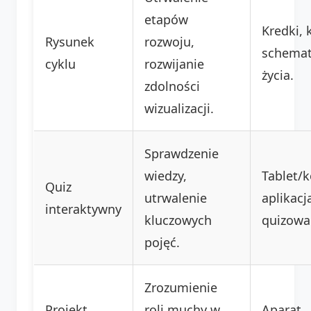
etapów
Kredki, k
Rysunek
rozwoju,
schemat
cyklu
rozwijanie
życia.
zdolności
wizualizacji.
Sprawdzenie
wiedzy,
Tablet/
Quiz
utrwalenie
aplikacj
interaktywny
kluczowych
quizowa
pojęć.
Zrozumienie
Projekt
roli muchy w
Aparat