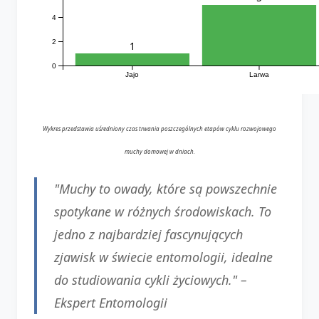
4
2
1
0
Jajo
Larwa
Wykres przedstawia uśredniony czas trwania poszczególnych etapów cyklu rozwojowego
muchy domowej w dniach.
"Muchy to owady, które są powszechnie
spotykane w różnych środowiskach. To
jedno z najbardziej fascynujących
zjawisk w świecie entomologii, idealne
do studiowania cykli życiowych." –
Ekspert Entomologii