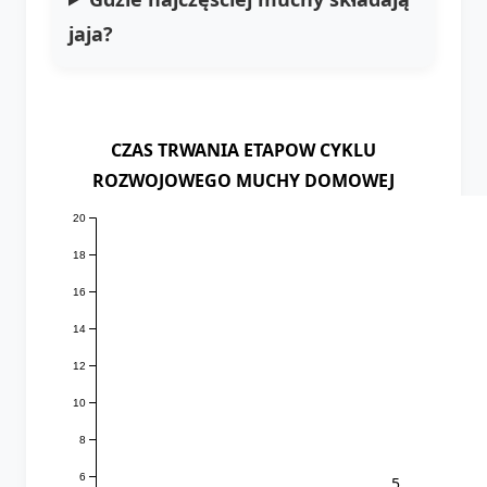
jaja?
CZAS TRWANIA ETAPOW CYKLU
ROZWOJOWEGO MUCHY DOMOWEJ
20
18
16
14
12
10
8
6
5