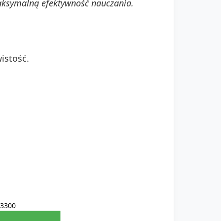
aksymalną efektywność nauczania.
istość.
3300