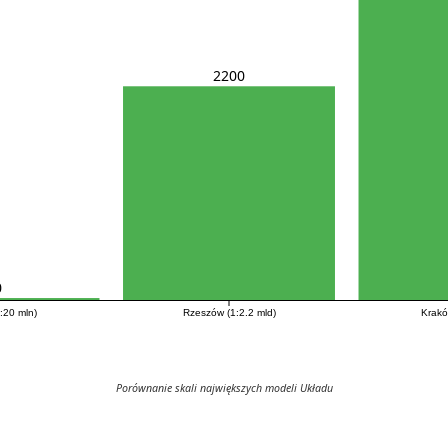
2200
0
:20 mln)
Rzeszów (1:2.2 mld)
Krakó
Porównanie skali największych modeli Układu