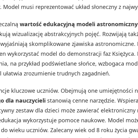
. Model musi reprezentować układ słoneczny z najwy
eczalną
wartość edukacyjną modeli astronomiczn
ują wizualizację abstrakcyjnych pojęć. Rozwijają tak
ej wyjaśniają skomplikowane zjawiska astronomiczne
en wykorzystać model do demonstracji faz Księżyca.
nia, na przykład podświetlane słońce, wzbogaca mod
el ułatwia zrozumienie trudnych zagadnień.
cje kluczowe uczniów. Obejmują one umiejętności 
 dla nauczycieli
stanowią cenne narzędzie. Wspiera
ywny zestaw dla dzieci może zawierać elektroniczny 
o edukacja wykorzystuje pomoce naukowe. Model moż
o wieku uczniów. Zalecany wiek od 8 roku życia gw