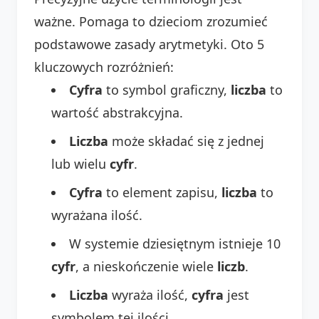
ważne. Pomaga to dzieciom zrozumieć
podstawowe zasady arytmetyki. Oto 5
kluczowych rozróżnień:
Cyfra
to symbol graficzny,
liczba
to
wartość abstrakcyjna.
Liczba
może składać się z jednej
lub wielu
cyfr
.
Cyfra
to element zapisu,
liczba
to
wyrażana ilość.
W systemie dziesiętnym istnieje 10
cyfr
, a nieskończenie wiele
liczb
.
Liczba
wyraża ilość,
cyfra
jest
symbolem tej ilości.